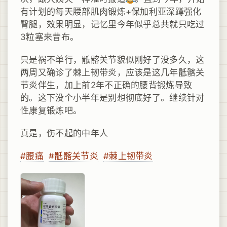
有计划的每天腰部肌肉锻炼+保加利亚深蹲强化
臀腿，效果明显，记忆里今年似乎总共就只吃过
3粒塞来昔布。
只是祸不单行，骶髂关节貌似刚好了没多久，这
两周又确诊了棘上韧带炎，应该是这几年骶髂关
节炎伴生，加上前2年不正确的腰背锻炼导致
的。这下没个小半年是别想彻底好了。继续针对
性康复锻炼吧。
真是，伤不起的中年人
#腰痛
#骶髂关节炎
#棘上韧带炎