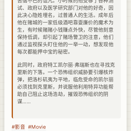
苦恼不已的诅咒。小时候的他受够了各种测
试、政府以及医学研究部门对他的好奇，因
此决心隐姓埋名，过普通人的生活。成年后
他在赌城的一家低级酒吧靠耍廉价的魔术为
生，有时候赌赌小钱赚点外快，尽管他刻意
保持低调，却引起了赌场警卫的注意，他们
通过监视探头盯住他的一举一动，想发现他
每次都能押中宝的秘密。
此同时，政府特工凯尔丽·弗瑞斯也在寻找克
里斯的下落。一个恐怖组织威胁要引爆核炸
弹，把洛杉矶夷为平地，临危受命的凯尔丽
必须找到克里斯，并说服他利用特异功能帮
助自己阻止这场浩劫，摧毁恐怖组织的阴
谋……
#影音
#Movie