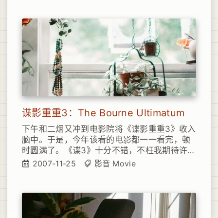
志、生活、写实类影片的诱惑，真实，真实就
好，无须做作。而最上面那句台词，看完之后
真的觉得意味深长啊~
谍影重重3：The Bourne Ultimatum
下午和二烟又冲到电影院将《谍影重重3》收入
脑中。于是，今年该看的电影都一一看完，顿
时圆满了。《谍3》十分不错，不枉我期待许
久。从《谍1》到《谍2》，再到今天的《谍
2007-11-25
影音
Movie
3》，几年来这个系列给我的感官刺激绝对不亚
于《指环王3步曲》，当然，前提你是要有前两
部的背景了解，因为《谍影重重》前后三部片
子之间的连贯性比较强，少了前面两部尤其是
《谍2》的情节，看《谍3》顿时少了不少的乐