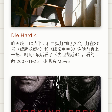
趣。:)
Die Hard 4
昨天晚上10点半，和二烟赶到电影院，赶在30
号〈虎胆龙威4〉和〈碟影重重3〉谢映前爽上
一把。呵呵~最后看了〈虎胆龙威4〉，看的所
谓的数字版的，不过总体上来说数字版的确要
2007-11-25
影音
Movie
比一般胶片板的“暗淡”些许，有条件的话，还
是尽量避免看数字版的，清晰是清晰了，但真
的不够艳丽。当然，另外一个致命的问题就是
这个数字版的翻译字幕实在有点烂，一般人可
能看不出来，不过在偶这个“伪专八”面前，优
劣一看便明了无遗。