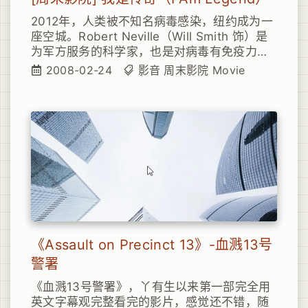
2012年，人类被不知名病毒感染，纽约成为一
座空城。Robert Neville（Will Smith 饰）是
为军方服务的科学家，也是对病毒有免疫力的
幸存者。白天，他带着狗Sam在街道上寻找食
2008-02-24
影音
周末影院
Movie
物，用广播寻找幸存者，在实验室里研究治愈
病毒的方法；晚上，他只能躲在屋子里，因为
那些感染病毒而没有死亡的人们，成为了“夜
魔”只能夜晚出来活动，丧失理智，会攻击所有
的人。
《Assault on Precinct 13》-血溅13号
警署
《血溅13号警署》，丫有生以来第一部完全用
英文字幕观完整看完的影片，感觉还不错，随