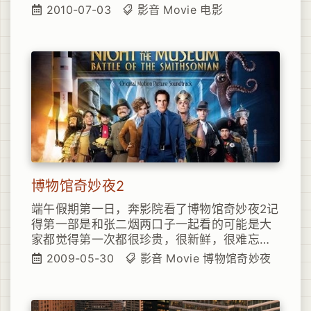
不知道从什么开始，慢慢开始习惯了粤语+字幕
2010-07-03
影音
Movie
电影
的电影或连续剧。李冰冰在片中的镜头不算太
多，比较注意看过口型，一度认为李冰冰的粤
语真的那么好吗，最后才确认依然是配音。不
过李冰冰的眼神在片中是个亮点，非常漂亮。
博物馆奇妙夜2
端午假期第一日，奔影院看了博物馆奇妙夜2记
得第一部是和张二烟两口子一起看的可能是大
家都觉得第一次都很珍贵，很新鲜，很难忘所
以当时觉得剧情还算上流的
2009-05-30
影音
Movie
博物馆奇妙夜