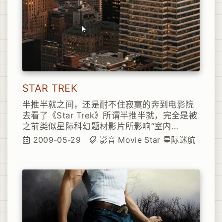
STAR TREK
半推半就之间，还是耐不住寂寞的奔到电影院
去看了《Star Trek》所谓半推半就，完全是被
之前类似星际科幻题材影片所影响“室内
+CG+大头贴+剧情简单”于是报着一颗打5分的
2009-05-29
影音
Movie
Star
星际迷航
心来到影院坐下