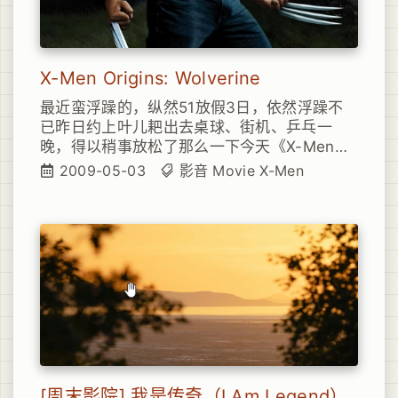
X-Men Origins: Wolverine
最近蛮浮躁的，纵然51放假3日，依然浮躁不
已昨日约上叶儿耙出去桌球、街机、乒乓一
晚，得以稍事放松了那么一下今天《X-Men
4》上映，作为铁杆Fans，自然不能错过于是
2009-05-03
影音
Movie
X-Men
丫奔到了电影院，草草在楼下麦当当解决晚
饭，端坐影院
[周末影院] 我是传奇（I Am Legend）