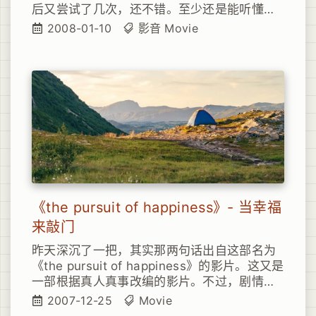
后又尝试了几次，还不错。至少还是能听懂或
者看字幕看懂个60%-70%，剩下的猜一猜也
2008-01-10
影音
Movie
就过了。呵这部片子还不错，和之前看过的一
部由Samuel Jackson主演的片子《王牌对王
牌》比较类似。喜欢看类似动作/警匪/心理战
术的同学，定然不要错过。当然，如果条件允
许，我还是强烈推荐看《王牌对王牌》英文名
叫：《The Negotiator》
《the pursuit of happiness》- 当幸福
来敲门
昨天深沉了一把，其实那两句话出自这部名为
《the pursuit of happiness》的影片。这又是
一部根据真人真事改编的影片。不过，剧情我
倒觉得有点一般，只是我真的陶醉在了导演的
2007-12-25
Movie
拍摄手法上。目前来说，我实在无法抵挡 励