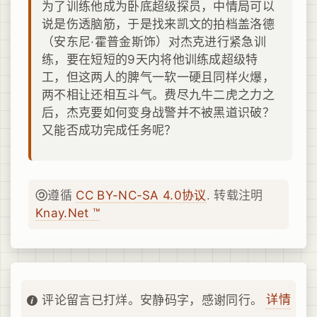
为了训练他成为卧底超级探员，中情局可以
说是伤透脑筋，于是找来凯文的拍档盖洛德
（安东尼·霍普金斯饰）对杰克进行紧急训
练，要在短短的9天内将他训练成超级特
工，但这两人的脾气一软一硬且同样火爆，
两不相让还相互斗气。费尽九牛二虎之力之
后，杰克要如何变身战警并不被黑道识破？
又能否成功完成任务呢？
遵循
CC BY-NC-SA 4.0协议
. 转载注明
Knay.Net ™
详情
评论留言已打烊。安静码字，感谢同行。