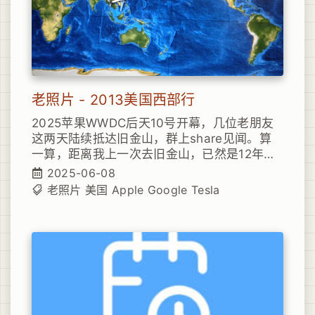
老照片 - 2013美国西部行
2025苹果WWDC后天10号开幕，几位老朋友
这两天陆续抵达旧金山，群上share见闻。算
一算，距离我上一次去旧金山，已然是12年前
的事，而且运气奇差，飞机落地就传来美国政
2025-06-08
府关门的消息，后续所有大小国家公园都闭园
老照片
美国
Apple
Google
Tesla
（更是废了好几个不可退的酒店费用），行程
最终变成了旧金山、拉斯维加斯、洛杉矶的三
城市CityWalk。