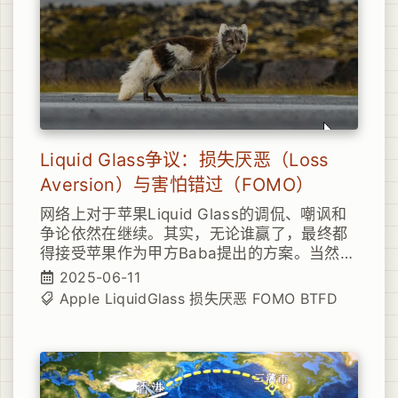
Liquid Glass争议：损失厌恶（Loss
Aversion）与害怕错过（FOMO）
网络上对于苹果Liquid Glass的调侃、嘲讽和
争论依然在继续。其实，无论谁赢了，最终都
得接受苹果作为甲方Baba提出的方案。当然也
可以转投安卓。当年iOS新版本扁平化设计替
2025-06-11
代拟物化设计的时候，争议不比如今小，最终
Apple
LiquidGlass
损失厌恶
FOMO
BTFD
都或主动或被动的接受了扁平化。相信大家后
续也会接受Liquid Glass，一如当年的扁平化
一样。