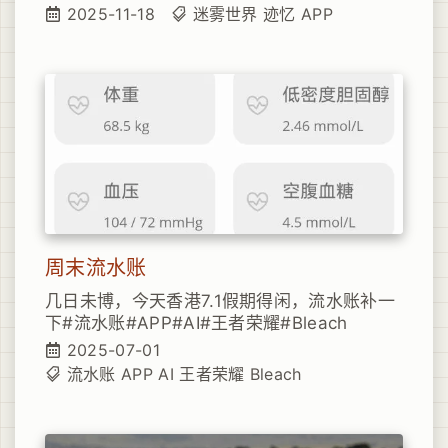
着手机挂壁数据丢失之后就慢慢退烧了。最近
2025-11-18
迷雾世界
迹忆
APP
随着iOS类似APP 【迹忆】公测（图1），昨晚
维港夜走体验了一番，挺不错的，已经可用
了，相信正式上线定价会比迷雾世界更有优
势。
周末流水账
几日未博，今天香港7.1假期得闲，流水账补一
下#流水账#APP#AI#王者荣耀#Bleach
2025-07-01
流水账
APP
AI
王者荣耀
Bleach