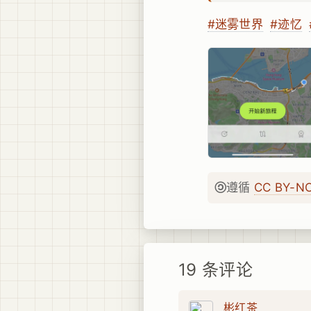
#迷雾世界
#迹忆
遵循
CC BY-N
19 条评论
彬红茶