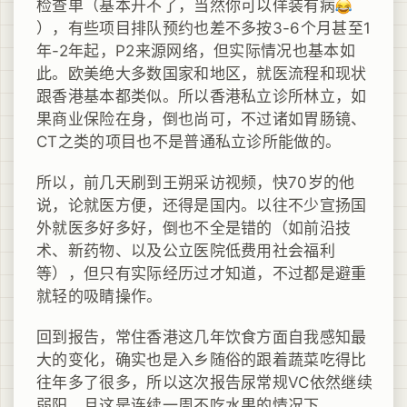
检查单（基本开不了，当然你可以佯装有病
），有些项目排队预约也差不多按3-6个月甚至1
年-2年起，P2来源网络，但实际情况也基本如
此。欧美绝大多数国家和地区，就医流程和现状
跟香港基本都类似。所以香港私立诊所林立，如
果商业保险在身，倒也尚可，不过诸如胃肠镜、
CT之类的项目也不是普通私立诊所能做的。
所以，前几天刷到王朔采访视频，快70岁的他
说，论就医方便，还得是国内。以往不少宣扬国
外就医多好多好，倒也不全是错的（如前沿技
术、新药物、以及公立医院低费用社会福利
等），但只有实际经历过才知道，不过都是避重
就轻的吸睛操作。
回到报告，常住香港这几年饮食方面自我感知最
大的变化，确实也是入乡随俗的跟着蔬菜吃得比
往年多了很多，所以这次报告尿常规VC依然继续
弱阳，且这是连续一周不吃水果的情况下。