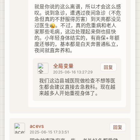
就是你说的这么离谱，所以才会这么感
叹。说到急诊，遭遇过夜间急诊（不危
急但真的不舒服得厉害）到天亮都没见
过医生
。不过，真的危重病和老人
家那些毛病，这边处理起来倒也挺快
的。小年轻身体结实的，有商保+年额
度还够的，基本都是白天奔普通私立，
夜间就直奔养和。
全局变量
回复
2025-06-16 13:27:29
我们这边县城医院做检查不想等医
生都会建议直接去急救科。现在越
来越多人开始重视身体了。
acevs
回复
2025-06-15 17:33:51