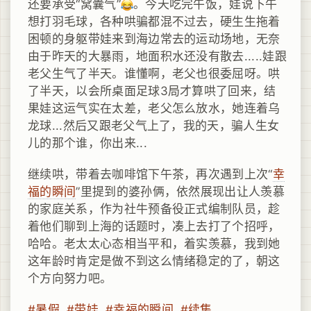
还要承受“窝囊气”
。今天吃完午饭，娃说下午
想打羽毛球，各种哄骗都混不过去，硬生生拖着
困顿的身躯带娃来到海边常去的运动场地，无奈
由于昨天的大暴雨，地面积水还没有散去.....娃跟
老父生气了半天。谁懂啊，老父也很委屈呀。哄
了半天，以会所桌面足球3局才算哄了回来，结
果娃这运气实在太差，老父怎么放水，她连着乌
龙球...然后又跟老父气上了，我的天，骗人生女
儿的那个谁，你出来...
继续哄，带着去咖啡馆下午茶，再次遇到上次“
幸
福的瞬间
”里提到的婆孙俩，依然展现出让人羡慕
的家庭关系，作为社牛预备役正式编制队员，趁
着他们聊到上海的话题时，凑上去打了个招呼，
哈哈。老太太心态相当平和，着实羡慕，我到她
这年龄时肯定是做不到这么情绪稳定的了，朝这
个方向努力吧。
#暑假
#带娃
#幸福的瞬间
#续集