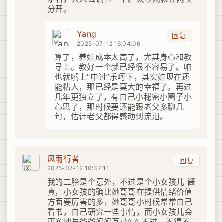
分开。
Yang
回复
2025-07-12 16:04:06
算了，养娃成本太高了，尤其身心和教
导上。教好一个就已经很不容易了。咱
也就嘴上“申讨”乐呵下，其实娃现在还
能粘人，那已经是莫大的幸福了。再过
几年更独立了，有自己小秘密小圈子小
心思了，那时候要还能跟老父多聊几
句，估计老父都得感动到流泪。
风雨行者
回复
2025-07-12 10:37:11
我的二胎是个意外，不过是个小女孩儿 酱
真，小女孩的确比她哥哥在提供情绪价值
方面要厉害的多，她哥哥小时候常常自己
看书，自己研究一些事情，而小女孩儿会
更多地与爸爸妈妈互动^_^ 不过，不得不