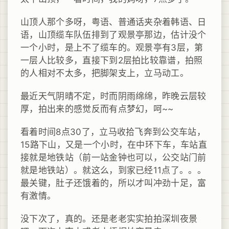
山顶人那个多呀，粤语、普通话夹杂着韩语、日
语，山顶缆车队伍排到了观景亭那边，估计没个
一个小时，是上不了缆车的。观景亭有3层，第
一层人比较多，直接下到2层拍比较靠谱，拍照
的人相对不太多，把脚架支上，立马动工。
最近天气阴晴不定，时而阴雨绵绵，昨晚云层较
厚，拍出来的感觉反而有点梦幻，呵~~
看着时间8点30了，立马收拾飞奔到公交车站，
15路下山，又是一个小时，在中环下车，车站直
接就是地铁站（前一站金钟也可以，公交站门前
就是地铁站）。就这么，到家已经11点了。。。
最关键，肚子还饿着的，所以才叫冲劲十足，富
有激情。
没下次了，真的。还是老老实实拍拍深圳夜景