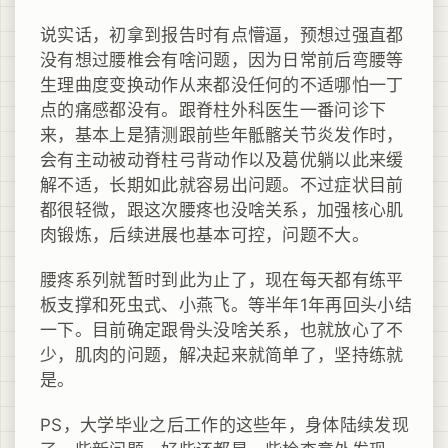
说实话，初拿到报告时有点懵逼，预想过强直都
没有想过腰椎会有啥问题，因为日常前后弯腰等
生理曲度变换动作从来都没任何的不适哪怕一丁
点的痛感都没有。跟脊柱外科医生一番问诊下
来，基本上是猜测跟前些年骶髂关节炎发作时，
会有主动被动脊柱弓背动作以及葛优躺以此来缓
解不适，长期如此就容易出问题。不过症状目前
都很轻微，跟这次腰疼也没啥关系，加强核心肌
肉锻炼，后续进展也基本可控，问题不大。
腰疼系列就暂时到此为止了，现在每天都有练平
板支撑和死虫式、小燕飞。等半年1年再回头小结
一下。目前确定跟骨头没啥关系，也就放心了不
少，肌肉的问题，解决起来就简单了，坚持练就
是。
PS，大学毕业之后工作的这些年，身体陆续发现