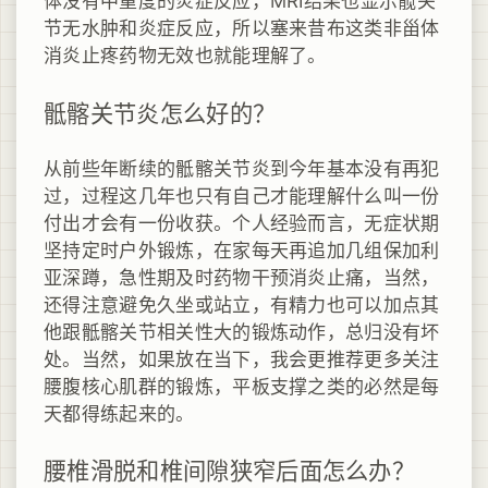
体没有中重度的炎症反应，MRI结果也显示髋关
节无水肿和炎症反应，所以塞来昔布这类非甾体
消炎止疼药物无效也就能理解了。
骶髂关节炎怎么好的？
从前些年断续的骶髂关节炎到今年基本没有再犯
过，过程这几年也只有自己才能理解什么叫一份
付出才会有一份收获。个人经验而言，无症状期
坚持定时户外锻炼，在家每天再追加几组保加利
亚深蹲，急性期及时药物干预消炎止痛，当然，
还得注意避免久坐或站立，有精力也可以加点其
他跟骶髂关节相关性大的锻炼动作，总归没有坏
处。当然，如果放在当下，我会更推荐更多关注
腰腹核心肌群的锻炼，平板支撑之类的必然是每
天都得练起来的。
腰椎滑脱和椎间隙狭窄后面怎么办？