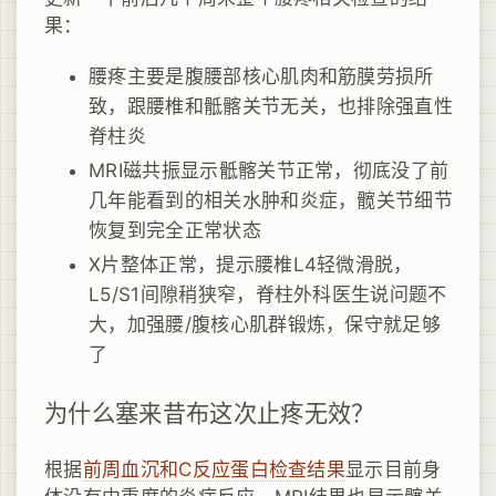
果：
腰疼主要是腹腰部核心肌肉和筋膜劳损所
致，跟腰椎和骶髂关节无关，也排除强直性
脊柱炎
MRI磁共振显示骶髂关节正常，彻底没了前
几年能看到的相关水肿和炎症，髋关节细节
恢复到完全正常状态
X片整体正常，提示腰椎L4轻微滑脱，
L5/S1间隙稍狭窄，脊柱外科医生说问题不
大，加强腰/腹核心肌群锻炼，保守就足够
了
为什么塞来昔布这次止疼无效？
根据
前周血沉和C反应蛋白检查结果
显示目前身