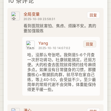
10 条评论
全局变量
回复
2025-10-09 23:58:31
看到医院就害怕、焦虑、烦躁不安。真的
要加强锻炼
Yang
回复
2025-10-10 14:07:02
哈，没那么夸张吧。我倒是5-6个月查
一次肝功肾功，社康就能搞定，还挺方
便。大的检查去医院就得预约挂号麻烦
多点。如果没有日常健身的习惯，那腰
腹核心+臀腿肌肉群，就尽早在家自己
练，等上40-50，会受益不少。至少最
简单的常规代谢不会突降，体重能保持
得更平缓一些。
满心