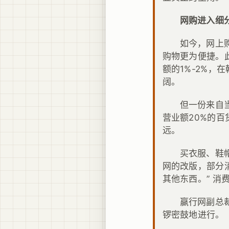
网购进入细
如今，网上
购物更为便捷。
额的1%-2%，
阔。
但一份来自
营业额20%的百
远。
买衣服、鞋
网的改版，部分
其他东西。” 消
赢行网副总
锣密鼓地进行。