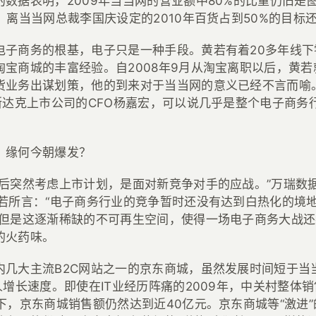
的数据表明，2009年当当网的营业额中80%的比重仍旧是
，离当当网总裁李国庆设定的2010年百货占到50%的目标
电子商务的根基，电子只是一种手段。黄若有着20多年线下
淘宝商城的丰富经验。自2008年9月从淘宝离职以后，黄
货业务出谋划策，他的到来对于当当网的意义已经不言而喻
纳斯达克上市公司的CFO杨嘉宏，可以说几乎是整个电子商务
，缘何今朝爆发？
年后突然考虑上市计划，是面对新竞争对手的应战。”万瑞数
黄若所言：“电子商务行业的竞争暂时还没有达到白热化的境
”但是这逐渐稀缺的不可再生空间，使得一场电子商务大战还
的火药味。
内几大主流B2C网站之一的京东商城，虽然发展时间短于当
人增长速度。即使在IT业经历阵痛的2009年，中关村整体
下，京东商城销售额仍然达到近40亿元。京东商城等“激进