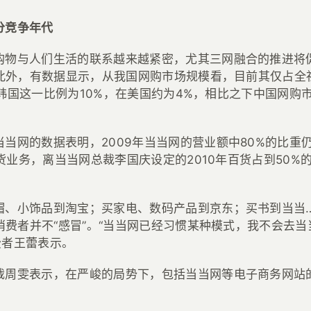
分竞争年代
购物与人们生活的联系越来越紧密，尤其三网融合的推进将
此外，有数据显示，从我国网购市场规模看，目前其仅占全
在韩国这一比例为10%，在美国约为4%，相比之下中国网购
当当网的数据表明，2009年当当网的营业额中80%的比重
货业务，离当当网总裁李国庆设定的2010年百货占到50%
帽、小饰品到淘宝；买家电、数码产品到京东；买书到当当
消费者并不“感冒”。“当当网已经习惯某种模式，我不会去
费者王蕾表示。
裁周雯表示，在严峻的局势下，包括当当网等电子商务网站