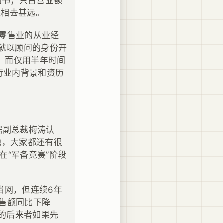
图书；只占营业额
还相去甚远。
零售业的从业经
若就以顾问的身份开
。而仅用半年时间
行业内背景和资历
据副总裁梅涛认
地，大家都还有很
在“军备竞赛”阶段
当网，但连续6年
销售额同比下降
”的后来者如果先