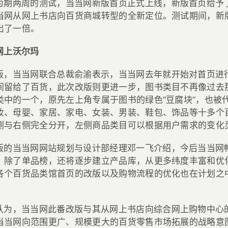
为期两周的测试，当当网新版首页正式上线，新版首页给予
当网从网上书店向百货商城转型的全新定位。测试期间，新
出了一倍。
网上沃尔玛
版，当当网联合总裁俞渝表示，当当网去年就开始对首页进
间留给了百货，此次改版则更进一步，图书类目不再像过去
类中的一个，原先左上角专属于图书的绿色“豆腐块”，也被
妆、母婴、家居、家电、女装、男装、鞋包、饰品等十多个
侧与右侧完全分开，左侧商品类目可以根据用户需求的变化
版的当当网网站规划与设计部经理邓一飞介绍，今后当当网
，除了单品榜，还将逐步建立产品库，从更多纬度丰富和优
各个百货品类馆首页的改版以及购物流程的优化也在计划之
认为，当当网此番改版与其从网上书店向综合网上购物中心
当当网向范围更广、规模更大的百货零售市场拓展的战略意