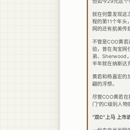
但如今29元这
就在何蕾发现这
程的第11个年头
网的还有航美传
不管是COO黄
验，曾在淘宝网
弟、Sherwo
半年就在纳斯达
黄若和杨嘉宏的
翩的浮想。
尽管COO黄若
门”的C级别人物
“双C”上马 上