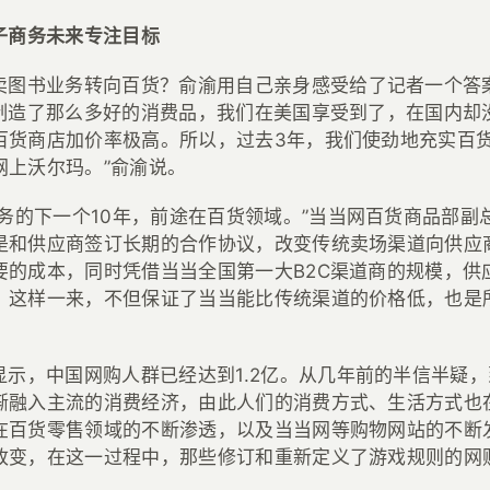
子商务未来专注目标
卖图书业务转向百货？俞渝用自己亲身感受给了记者一个答
国制造了那么多好的消费品，我们在美国享受到了，在国内却
百货商店加价率极高。所以，过去3年，我们使劲地充实百
网上沃尔玛。”俞渝说。
商务的下一个10年，前途在百货领域。”当当网百货商品部副
是和供应商签订长期的合作协议，改变传统卖场渠道向供应
要的成本，同时凭借当当全国第一大B2C渠道商的规模，供
。这样一来，不但保证了当当能比传统渠道的价格低，也是
显示，中国网购人群已经达到1.2亿。从几年前的半信半疑
渐融入主流的消费经济，由此人们的消费方式、生活方式也
在百货零售领域的不断渗透，以及当当网等购物网站的不断
改变，在这一过程中，那些修订和重新定义了游戏规则的网