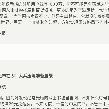
09年仅新增的注册用户就有1000万，它不可能完全满足这
当网从出版物拓展到百货领域，更多的是为了满足新一代消
周雯说，“当当网书卖得不少，但是有卓越在，它就没法好好
rnet世界，需要一个‘血淋淋’的过程，方能实现细分格局下的共
商报
上市在即：大兵压境准备血战
张晓
闷。因为她发现经常光顾的网上书城当当网，不知什么时候
购物满29元免运费。本来习惯了一看到中意的书，不管一本