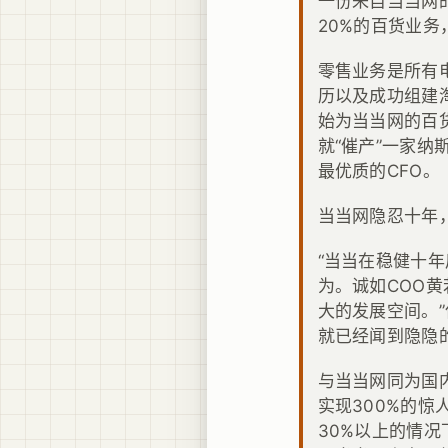
一份来自当当网
20%的百货业务
零售业务是所有
历以及成功组建
始为当当网的百
就“催产”一家
最优质的CFO。
当当网隐忍十年
“当当在稳健十
为。诚如COO
大的发展空间。
就已经闻到隐隐
与当当网同为国
实现300%的惊
30%以上的情况