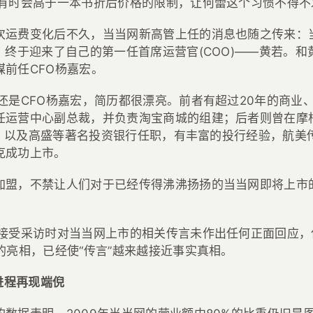
个有时会高于一本书折后价格的限制，让何蕾这个习惯不得不
次运费变化后不久，当当网新高管上任的消息也随之传来
：
，终于迎来了自己的第一任首席运营官(COO)——黄若。
媒前任CFO杨嘉宏。
若还是CFO杨嘉宏，简历都很漂亮。前者有超过20年的商业
任运营中心副总裁，并负责淘宝商城的组建；后者则曾在摩
od，以及高盛等著名投资银行任职，有丰富的投行经验，航
克成功上市。
加盟，不禁让人们对于已经传得沸沸扬扬的当当网即将上市
在接受采访时对当当网上市的相关传言未作出任何正面回应，
的亮相，已经使“传言”越来越接近事实真相。
市进程再现端倪