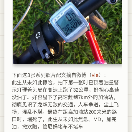
下面这3张系列照片配文摘自微博（
via
）：
此生从未如此惊险，拍下第一张时已顶着油量警
示灯硬着头皮在高速上跑了32公里，好担心高速
没油了。好容易下了高速赶到7km外的加油站，
彻底见识了龙华无敌的交通，人车争道，尘土飞
扬，混乱不堪。最终在距离加油站200来米的路
口时，堵死了，此生从未如此焦急。MD，加完
油，撒欢跑，管尼妈堵车不堵车