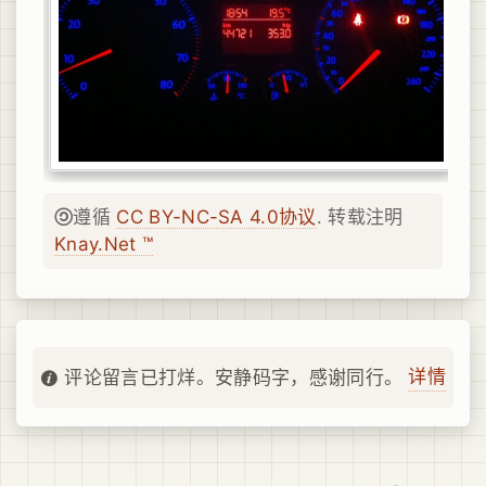
遵循
CC BY-NC-SA 4.0协议
. 转载注明
Knay.Net ™
详情
评论留言已打烊。安静码字，感谢同行。