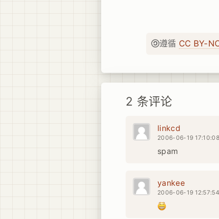
遵循
CC BY-N
2 条评论
linkcd
2006-06-19 17:10:0
spam
yankee
2006-06-19 12:57:5