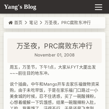
Yang's Blog
首页
笔记
万圣夜，PRC腐败东冲行
万圣夜，PRC腐败东冲行
November 01, 2008
周五，万圣节，下午1点，大家从FYT大厦出发
~~~前往目的地东冲。
说个插曲，中午和Mango开车去家乐福做物资采
购，由于未吃早饭，于是在家乐福门口路过一小
美食城的时候，忍不住诱惑，买了一碗酸辣粉，
心想着缓解一下饥饿感，结果一碗酸辣粉入肚，
丫的，我更饿了，汗得不行，于是还是飞奔到