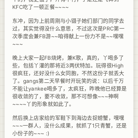
KFC吃了一顿正餐~~~~
东冲，因为上前周刚与小镊子她们部门的同学去
过，其实觉得没什么意思，不过这次是PRC第一
次季度会兼FB游~~咱得献上一份力不是~~嘿嘿
~~~
晚上大家一起FB烧烤，兼K歌，真的，丫喝多了
些，包括丫灌的那将近3两伏特加。玩得很High
很疯狂，还好没什么女同胞，不然这份子就丢大
了。gangs第二天早餐时开玩笑的说：以后千万
不能让yankee喝多了，太疯狂，昨晚他已经算是
很收敛的了，要不收敛，那不可想像~~~神啊
~~~~丫的形象就如此了。
然后换上店家给的军鞋下到海边去捉螃蟹，嘿嘿
~~~一群人，没什么成果，就抓了1只青蟹，还是
小份子的~~~ :)