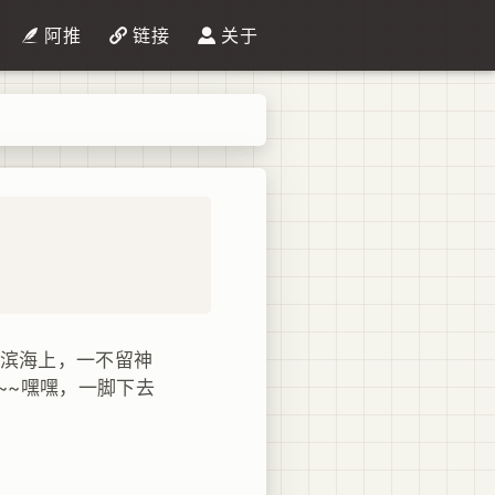
阿推
链接
关于
在滨海上，一不留神
~~嘿嘿，一脚下去