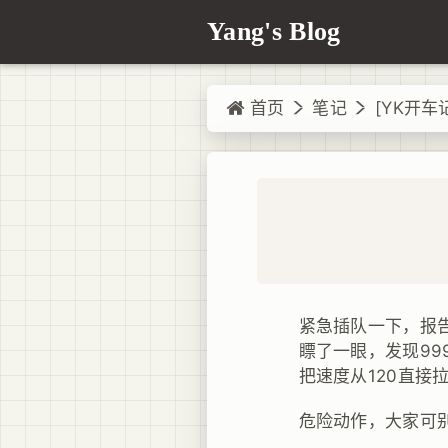
Yang's Blog
首页
笔记
[YK开车
紧急插队一下，报
瞟了一眼，发现99
把速度从120直接
危险动作，大家可别