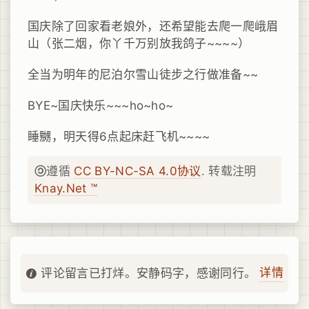
国庆除了回家看老娘外，还希望能去爬一爬峨眉
山（张二烟，你丫千万别放我鸽子~~~~）
全当为明年的尼泊尔雪山徒步之行做准备~~
BYE~国庆快乐~~~ho~ho~
睡嬲，明天得6点起床赶飞机~~~~
遵循
CC BY-NC-SA 4.0协议
. 转载注明
Knay.Net ™
详情
评论留言已打烊。安静码字，感谢同行。