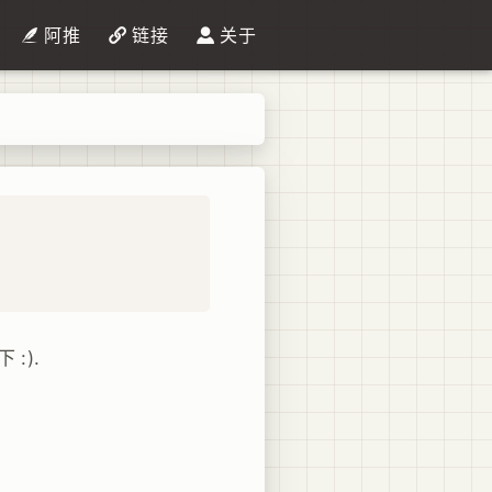
阿推
链接
关于
:).