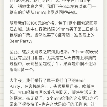
1点50左右，我们到达上顶。中午在Tina's午
饭。稍做休息之后，我们下午3点左右以80门一
辆车的价钱从Tina's出发返回桥头镇。
随后我们以100元的价格，包了1辆小面包返回丽
江古城。途中在客运站陪3个mm买了第二日前往
昆明的车票。当然也买了8罐啤酒，准备晚上的
Beer Party。
至此，徒步虎跳峡之旅到此结束。3个mm的表现
让我有点刮目相看。尤其是在从天梯向上攀爬的
过程中，表现甚至超过了丫，果真是巾帼不让须
眉啊~赞一个。
大半夜，我们举行了属于我们自己的Beer
Party，在客栈凉台上，头顶星星月亮，吹着凉
风，大口喝着啤酒吃着花生聊天，顿感生活无比
的惬意。毫无疑问，3个mm给我的这次丽江之行
带来了很多快乐~也许这就是旅行的乐趣吧，让