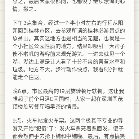
总之，最后大家很郁闷，也都没了继续漂流的心
情，撤之。
下午3点集合，经过一个半小时左右的行程从阳
朔回到桂林市区，去参观所谓的桂林必游景点的
象鼻山。其实这地方也是相当的无趣，也就是一
个小社区公园性质的地方，结果却吸引一大帮子
傻不啦叽的游客前来观光游览。一进去就见一个
湖，湖边上满是让人看了十分不爽的青苔水草和
垃圾。地方不大，步行动作快点，我看5分钟就
能走个往返。
晚6点，市区最高的19层旋转餐厅就餐，这让我
想起了前个月潘E回国时，大家一起在深圳国茂
顶楼旋转餐厅喝早茶的情景。
9点，火车站发火车票。这两个极其不专业的导
游又开始“犯傻”了：发火车票亮着票面发，傻子
都会想伸手去抢下铺和中铺啦。最后，有点搞笑