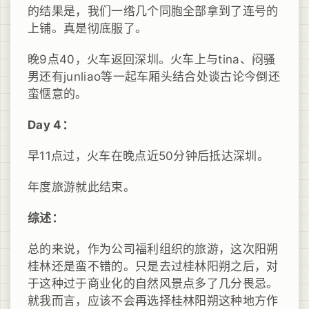
的结果是，我们一绺几个同胞全部拿到了连号的
上铺。真是彻底服了。
晚9点40，火车返回深圳。火车上与tina、闷骚
男还有junliao等一起车厢头结合处谈古论今倒还
蛮惬意的。
Day 4：
早11点过，火车在晚点近50分钟后抵达深圳。
年度旅游就此结束。
综述：
总的来说，作为公司福利组织的旅游，这次阳朔
桂林还是蛮不错的。只是去过桂林阳朔之后，对
于这种过于商业化的自然风景点多了几分畏忌。
就我而言，应该不会再选择桂林阳朔这种地方作