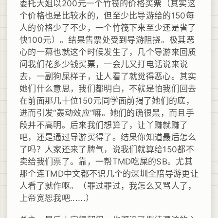
委托大姐以200元一个竹筏的价格买票（其实这
个价格也是比较水的，但至少比导游给的150每
人的价格少了不少，一个竹筏下来至少还是省了
快100元）。结果售票处受到导游阻挠。极其恶
心的一幕也就这个时候发生了，几个导游来回质
问我们花多少钱买票，一会儿又打电话说来说
去，一副狗屎样子，让人看了就觉得恶心。其实
她们什么意思，我们都明白，不就是怕我们回去
在前面那几十位150元同学面前揭了她们的底，
进而引发“轰动效应”嘛。她们的确很黑，而且手
段并不高明。后来我们想算了，让丫赚就赚了
吧，还是通过导游买得了。结果你知道最后怎么
了吗？人家还来了脾气，说我们就算给150都不
卖给我们票了。靠，一帮TMD吃屎的SB。尤其
那个连TMD中文都不识几个的深圳全陪导游更让
人看了就作呕。（罪过罪过，我怎么又骂人了，
上帝宽恕我吧......）