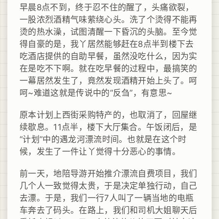
早晨8点不到，终于忍不住的醒了，头痛欲裂，
一股浓烈酒精气味萦绕心头。洗了个烫得不能再
烫的热水澡，试图清醒一下昏沉的头脑。至今觉
得自豪的是，我丫居然能够赶在8点半到楼下去
吃酒店提供的自助早餐，虽然没吃什么，因为实
在是吃不下啊。就在吃早餐的过程中，最搞笑的
一幕居然发生了，竟然发现酒精开始上头了。呵
呵~难道这就是传说中的“反刍”，有意思~
原本计划上西街采购特产的，也取消了，回屋继
续歇息。11点半，楼下大厅集合。午饭闭后，是
“计划”中的遇龙河漂流时间。也就是在这个时
候，发生了一件让丫觉得十分恶心的事情。
前一天，地陪导游开始推介漂流自费项目，我们
几个人一致觉得太贵，于是决定单独行动，自己
去漂。于是，我们一行7人叫了一辆当地的电瓶
车奔去了码头。在路上，我们和司机大姐聊天后