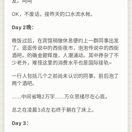
友。呵呵
OK，不废话，接昨天的口水流水帐。
Day 2晚：
晚饭过后，在宾馆稍做休息便约上一群同事出发
了。逛逛传说中的西街夜市，泡泡传说中的西街
酒吧。的确金碧辉煌，人潮涌动。其中搀杂了不
少老外，难怪这里的消费水平也是国际接轨~
一行人包括几个之前尚未认识的同事，前后泡了
两个酒吧。
......中间省略2万字......万众思绪尽在心底。
总之在凌晨3点左右终于躺在了床上。
Day 3：