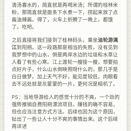
清汤寡水的，简直就是再喝米汤；所谓的桂林米
粉，那简直就是面条下水煮一下，捞起来放了点
酱油辣酱。得了，火车上折腾了一晚上，都饿
了，吃吧。
之后直接将我们接到了桂林码头，乘坐
油轮游漓
江
到阳朔。这一段路那是相当的失败，没有见到
我梦想中的山水，倒是两岸水边的垃圾和水草让
人看了有些心寒。江上渡轮一艘接一艘，想要拍
点好片子，什么山水倒映照呀什么的，那几乎是
白日做梦。加上天气不好，能见度较低，肉眼看
去不远处就是灰蒙蒙的一片，更何况是相机了。
PS：当地导游给人的感觉十分的不爽，一个劲的
强势推销自费阳朔漂流项目。赚钱的确不容易，
但也应当注意方式方法。后续也因为这个原因，
扯出了一些让人十分不爽的事情出来。这个后续
再详述