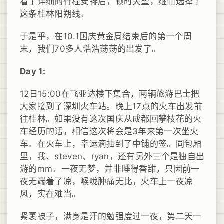
看了详细的行程安排后，顿时失望，继而选择了
这条桂林阳朔线。
于是乎，在10.1国庆黄金周结束后的第一个周
末，我们70多人浩浩荡荡的出发了。
Day 1:
12日15:00在飞亚达楼下集合，两辆旅游巴士把
大家接到了深圳火车站。晚上17点的火车出发前
往桂林。如果没有这次国庆从成都回攀枝花的火
车经历的话，相信这次将会是3年来第一次坐火
车。在火车上，幸运滴抽到了中铺的签。同包厢
里，我、steven、ryan，还有另外三个是独自出
游的mm。一夜无梦，并非睡得香甜，只因前一
夜无端着了凉，喉咙肿痛无比，火车上一夜凉
风，实在难当。
紧裹被子，满身是汗的勉强度过一夜，第二天一