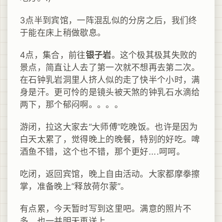
3点半到宾馆，一阵混乱似的分房之后，我们终
于能在床上稍做歇息。
4点，集合，前往
银子岩
。这个极其极其失败的
景点，简直让人去了第一次就不想再去第二次。
在石钟乳岩洞里人挤人似的走了快半个小时，满
身是汗。更可怜的是镜头被天煞的钟乳石水滴给
两下，那个郁闷啊。。。。
游闭，拉这大家去“大师傅”吃晚饭。也许是因为
白天太累了，觉得晚上的晚餐，特别的好吃。啤
酒鱼不错，这个也不错，那个更好....呵呵。
吃闭，返回宾馆，晚上自由活动。大家都摩拳擦
掌，准备晚上“释放荷尔蒙”。
有点累，今天暂时写到这里吧。满意的照片不
多，也一并明天再送上。