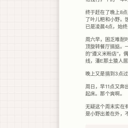
终于赶在了晚上8
了叶儿粑和小野。饭
已是凌晨4点，始
周六早，困乏难耐
顶旋转餐厅搞掂。
的“遵义米粉店”
线，
潘E那土猿人
晚上又是搞到3点
周日，早11点又奔
起床。那个爽啊。
无疑这个周末实在
是小野出差在外，不