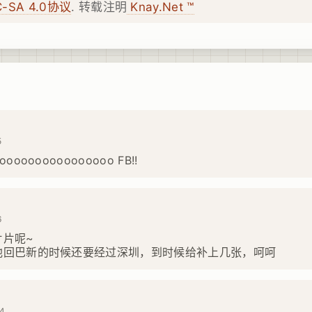
C-SA 4.0协议
. 转载注明
Knay.Net ™
5
oooooooooooooo FB!!
6
片片呢~
他回巴新的时候还要经过深圳，到时候给补上几张，呵呵
44