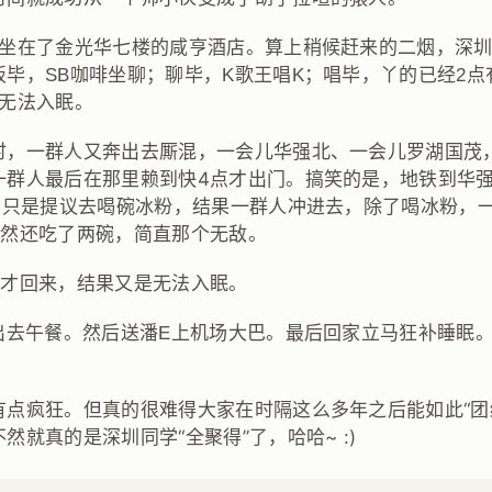
点坐在了金光华七楼的咸亨酒店。算上稍候赶来的二烟，深
毕，SB咖啡坐聊；聊毕，K歌王唱K；唱毕，丫的已经2点
终无法入眠。
时，一群人又奔出去厮混，一会儿华强北、一会儿罗湖国茂
一群人最后在那里赖到快4点才出门。搞笑的是，地铁到华
，偶只是提议去喝碗冰粉，结果一群人冲进去，除了喝冰粉，
居然还吃了两碗，简直那个无敌。
过才回来，结果又是无法入眠。
出去午餐。然后送
潘E上机场大巴。最后回家立马狂补睡眠。
有点疯狂。但真的很难得大家在时隔这么多年之后能如此“团
然就真的是深圳同学“全聚得”了，哈哈~ :)