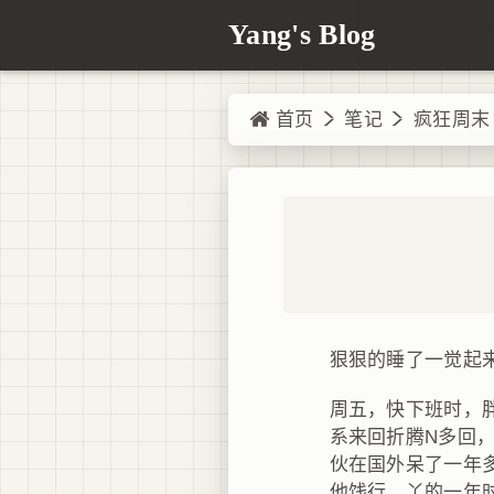
Yang's Blog
首页
笔记
疯狂周末
狠狠的睡了一觉起
周五，快下班时，
系来回折腾N多回
伙在国外呆了一年
他饯行，丫的一年