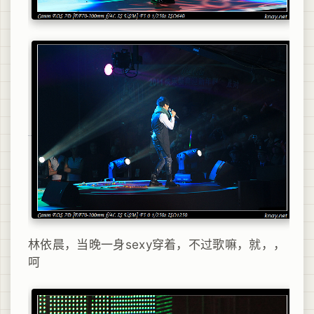
林依晨，当晚一身sexy穿着，不过歌嘛，就，，
呵