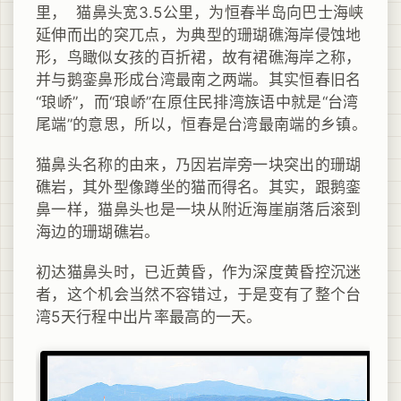
里， 猫鼻头宽3.5公里，为恒春半岛向巴士海峡
延伸而出的突兀点，为典型的珊瑚礁海岸侵蚀地
形，鸟瞰似女孩的百折裙，故有裙礁海岸之称，
并与鹅銮鼻形成台湾最南之两端。其实恒春旧名
“琅峤”，而“琅峤”在原住民排湾族语中就是“台湾
尾端”的意思，所以，恒春是台湾最南端的乡镇。
猫鼻头名称的由来，乃因岩岸旁一块突出的珊瑚
礁岩，其外型像蹲坐的猫而得名。其实，跟鹅銮
鼻一样，猫鼻头也是一块从附近海崖崩落后滚到
海边的珊瑚礁岩。
初达猫鼻头时，已近黄昏，作为深度黄昏控沉迷
者，这个机会当然不容错过，于是变有了整个台
湾5天行程中出片率最高的一天。