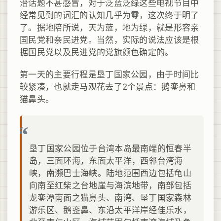
治话题不甚感冒，对于泛蓝泛绿这些电视节目中
经常见到的词汇的认知几乎为零，这次终于明了
了。据地陪所说，天为蓝，地为绿，就是形容亲
国民党和亲民进党。当然，实际的说法应该是根
据国民党以及民进党的党旗颜色确定的。
第一天的主要行程是垦丁国家公园，由于时间比
较紧凑，也就走马观花去了2个景点：鹅銮鼻和
猫鼻头。
垦丁国家公园位于台湾本岛最南端的恒春半
岛，三面环海，东面太平洋，西邻台湾海
峡，南濒巴士海峡。陆地范围西边包括龟山
向南至红柴之台地崖与海滨地带，南部包括
龙銮潭南面之猫鼻头、南湾、垦丁国家森林
游乐区、鹅銮鼻、东沿太平洋岸经佳乐水，