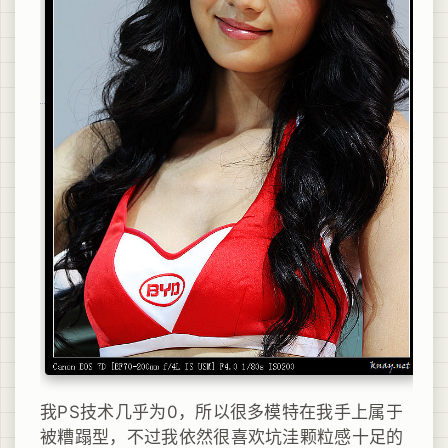
我PS技术几乎为0，所以很多模特在我手上属于
被糟蹋型，不过我依然很喜欢坑洼颗粒感十足的