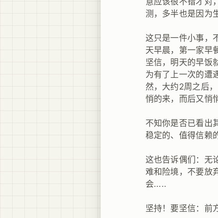
意应该很不错才对
测，多半也是因为
这只是一件小事，
天早晨，第一家早
坚信，明天的早饭就
为有了上一次的遭
然，大约2周之后，
悄的来，而后又悄悄的离
不知你是否已看出
稳定的、值得信赖的
这也告诉偶们：无
难和险境，不要放
会.....
坚持！要坚信：前方是