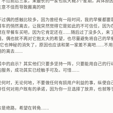
，不过前后三家，呆最长的一家也就大概3个星期，具体原
生意不佳而导致搬离的吧
不过偶的感触比较多，因为曾经有一段时间，我的早餐都要
餐车的悄然离去，让我突然觉得它是如此的不可信任，因为
在早餐车买吧，因为它肯定还在......随后过了没多久，
遇，偶也就不再对它抱太大的希望，也尽量避免将自己的早
它也神秘的消失了，原因也应该和第一家差不离吧......不
去......
其中的启示？其实他们只要多坚持一阵，只要能用自己的行
服务，成功其实已经触手可及。可惜......
论何时，无论何地，不要做任何有损用户利益的事，纵使自
弃任何对用户既有的承诺，因为你一旦选择了放弃，也就等
绝路，希望在转角......