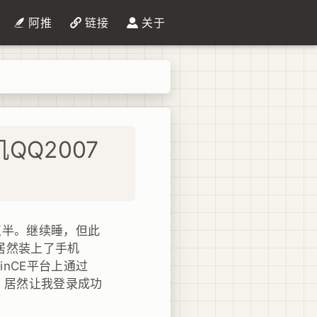
阿推
链接
关于
QQ2007
点半。继续睡，但此
居然装上了手机
nCE平台上通过
，居然让我登录成功