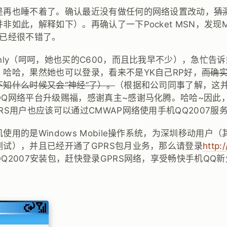
是再也睡不着了。确认最近没有做任何的网络设置改动，
猜
非如此，解释如下）。再确认了一下Pocket MSN，发现
Q已经很不错了。
nly（呵呵，她也买的C600，而且比我早不少），急忙告
哈哈，果然她也可以登录，看来不是YK自己RP好，
而确
知什么时候又会“神经”了）。
（根据和公司同事了解，这
QQ网络平台升级赐福，感谢真主~感谢马化腾。哈哈~因此
RS用户也应该可以通过CMWAP网络使用手机QQ2007服
使用的是Windows Mobile操作系统，为深圳移动用户
测试），并且已经开通了GPRS包月业务，那么请登录
http:
Q2007安装包，赶快登录GPRS网络，享受畅快手机QQ
：