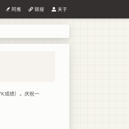
阿推
链接
关于
YK成绩）。庆祝一