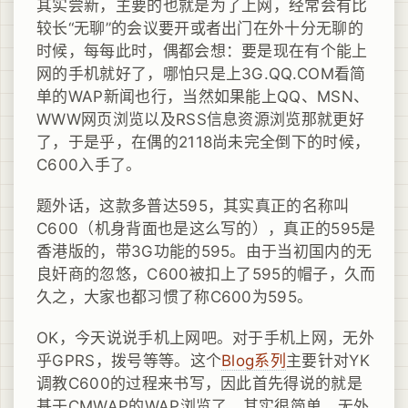
其实尝新，主要的也就是为了上网，经常会有比
较长“无聊”的会议要开或者出门在外十分无聊的
时候，每每此时，偶都会想：要是现在有个能上
网的手机就好了，哪怕只是上3G.QQ.COM看简
单的WAP新闻也行，当然如果能上QQ、MSN、
WWW网页浏览以及RSS信息资源浏览那就更好
了，于是乎，在偶的2118尚未完全倒下的时候，
C600入手了。
题外话，这款多普达595，其实真正的名称叫
C600（机身背面也是这么写的），真正的595是
香港版的，带3G功能的595。由于当初国内的无
良奸商的忽悠，C600被扣上了595的帽子，久而
久之，大家也都习惯了称C600为595。
OK，今天说说手机上网吧。对于手机上网，无外
乎GPRS，拨号等等。这个
Blog系列
主要针对YK
调教C600的过程来书写，因此首先得说的就是
基于CMWAP的WAP浏览了。其实很简单，无外