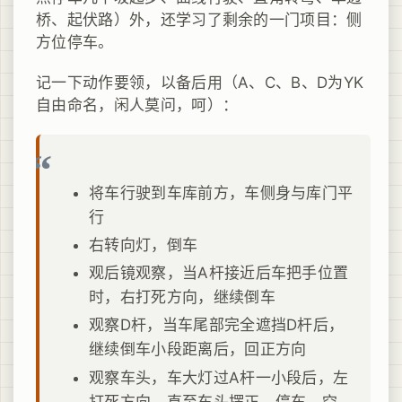
桥、起伏路）外，还学习了剩余的一门项目：侧
方位停车。
记一下动作要领，以备后用（A、C、B、D为YK
自由命名，闲人莫问，呵）：
将车行驶到车库前方，车侧身与库门平
行
右转向灯，倒车
观后镜观察，当A杆接近后车把手位置
时，右打死方向，继续倒车
观察D杆，当车尾部完全遮挡D杆后，
继续倒车小段距离后，回正方向
观察车头，车大灯过A杆一小段后，左
打死方向，直至车头摆正，停车，空