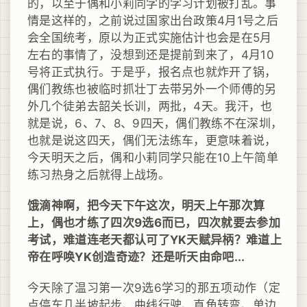
的，以至于偶和小莉同学的学习计划被打乱。事
情是这样的，之前说过国家出台政策4月1号之后
会全国统考，原以为正式实施估计也会是在5月
左右的事情了，没想到还是提前到来了，4月10
号将正式执行。于是乎，报名点也就炸开了锅，
偶们教练也被临时抓壮丁去带另外一个师傅的另
外几个徒弟去韶关长训，两批，4天。我汗，也
就是说，6、7、8、9四天，偶们教练不在深圳，
也就是说这四天，偶们无法练车，更意味着说，
今天明天之后，偶和小莉同学只能在10上午简单
练习热身之后就得上战场。
饿滴神啊，把今天下午这次，明天上午那次算
上，偶也才练了四次9选6而已，四次就要去参加
考试，难道连老天都认可了YK天赋异柄？难道上
帝在呼唤YK创造奇迹？还是听天由命吧...
今天除了温习第一次9选6学习的那五项动作（定
点停车几半坡起步、曲线行驶、直角转弯、单边