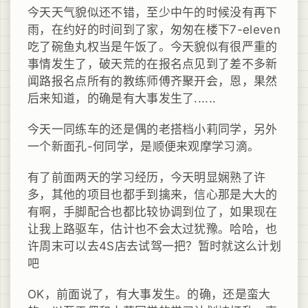
今天天气貌似还不错，至少中午的时候没有再下
雨，在约好的时间到了家，匆匆在楼下7-eleven
吃了碗鱼丸权当是午饭了。今天貌似有很严重的
事情发生了，破天荒的在报名点见到了差不多新
闻路报名点所有的教练师傅齐聚开会，恩，果然
后来知道，的确是有大事发生了......
今天一同练车的还是偶的老搭档小莉同学，另外
一个新面孔-何同学，是顺便来观摩学习滴。
有了前面两天的学习经历，今天明显娴熟了许
多，其他的项目也都手到擒来，信心那是大大的
有啊，手脚配合也都比较协调到位了，如果现在
让我上路驱车，估计也不会太过犹豫。哈哈，也
许周末可以去4S店去试驾一把？暂时就这么计划
吧
OK，前面说了，有大事发生。的确，还是蛮大