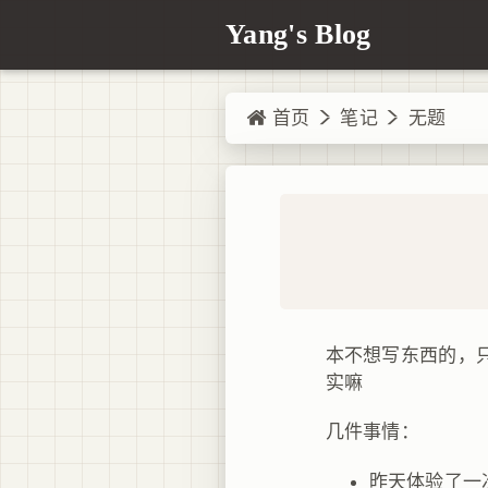
Yang's Blog
首页
笔记
无题
本不想写东西的，
实嘛
几件事情：
昨天体验了一