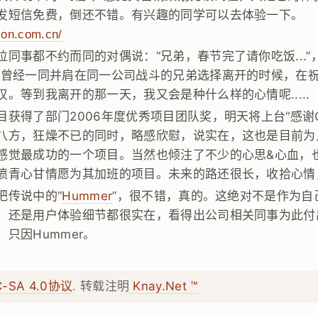
发短信免费，倒还不错。有兴趣的同学可以去体验一下。
tion.com.cn/
位同事都不约而同的对偶说：“兄弟，春节完了请你吃饭...”
当曾经一同并肩在同一公司战斗的兄弟选择离开的时候，在
。等到我离开的那一天，我又会是种什么样的心情呢.....
获得了部门2006年度优秀项目团队奖，明天将上台“感谢C
八方，狂燥不已的同时，略感欣慰，说实在，这也是目前为
感觉最成功的一个项目。当然也倾注了不少的心思&心血，
愤青心甘情愿为其加班的项目。未来的路还很长，收拾心情，继续
把传说中的“
Hummer
”，很不错，真的。这绝对不是作为自
，还是用户体验细节都很实在，看得出公司相关同事为此付
只因Hummer。
C-SA 4.0协议
. 转载注明
Knay.Net ™