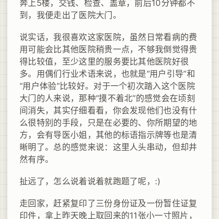
奔上5楼，交钱、检查、盖章，前后10分钟都不
到，我便走出了医院大门。
说实话，我很喜欢这家医院，虽然日常看病的费
用可能会比其他医院稍贵一点，不够我倒觉得贵
得比较值，至少这里的服务要比其他医院好很
多。用偶们行业术语来说，也就是“用户引导”和
“用户体验”比较好。对于一个初次踏入这个医院
大门的人来说，那种“摸不着北”的感觉会在顷刻
间消失，其实仔细看看，你会发现他们也没有什
么很特别的手段，只是在必要的、你所期望的地
方，会有导医小姐，其他的标语指示牌等也是清
晰明了。总的感觉来说：这里人头串动，但却井
然有序。
扯远了，怎么说着说着就跑题了呢，:)
走回家，赶紧复印了三份身份证及一份暂住证复
印件，拿上昨天晚上取回来的11张小一寸照片，