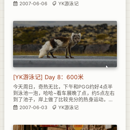
业）。今天本着从速观点，下水但求凉爽，当
2007-06-06
YK游泳记
然另外一方面也是想锻炼一下一口闷能耐（不
间断休息长游）。呵呵。总体上还是比较满意
的，今晚时间关系，总共游了300米，3个来
回，基本也都是一口气搞定。
[YK游泳记] Day 8：600米
今天周日，奇热无比，下午和PGG约好4点半
到泳池一泡，哈哈~看车展晚了点，约5点左右
到了池子，岸上做了比较充分的热身运动。下
水，哇，不错，今天白天太阳大，这水温也比
2007-06-03
YK游泳记
较高，爽啊~怪不得今天池子的人比平时多了许
多，而且还多了很多美女哦（以前池子里也就
那么一两个，今天居然达到了10+的规模，无