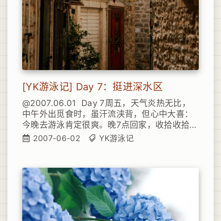
敌了，无敌了。
[YK游泳记] Day 7：挺进深水区
@2007.06.01 Day 7周五，天气炎热无比，
中午外出觅食时，虽汗流浃背，但心中大喜：
今晚去游泳肯定很爽。晚7点回家，收拾收拾，
煮碗面条，饭后稍做休息便8点30了，赶紧打
2007-06-02
YK游泳记
点行装直奔泳池。一路心情大悦，因为有了上
一次的经历，今天定能出现历史性突破。