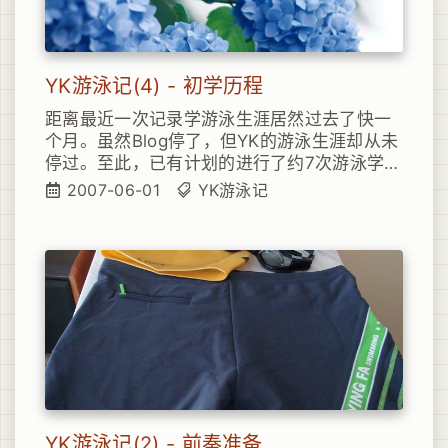
YK游泳记(4) - 初学历程
距离最近一次记录学游泳生涯居然过去了快一
个月。虽然Blog停了，但YK的游泳生涯却从未
停过。至此，已有计划的进行了约7次游泳学习
训练。今天记录一下之前大致的学习经历- Day
2007-06-01
YK游泳记
1：和二烟两口子一起去游的泳。第一次下乘长
风的泳池，标准的20米\*50米泳道。一半浅水
区（1.5米深），一半深水区（2米）。第一次
下水，当然首要熟悉水性。按照视频教程上的
步骤，练习闭气及漂浮。2个小时下来，甚有收
获。
YK游泳记(2) - 前奏准备