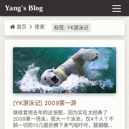
Yang's Blog
首页
搜索
标签: YK游泳记
[YK游泳记] 2009第一游
继续套用去年的这张图，因为实在太经典了
2009第一场泳，偌大一个泳池，仅4个人丫不
顾一切的10几圈折腾下来气喘吁吁，腿脚酸痛