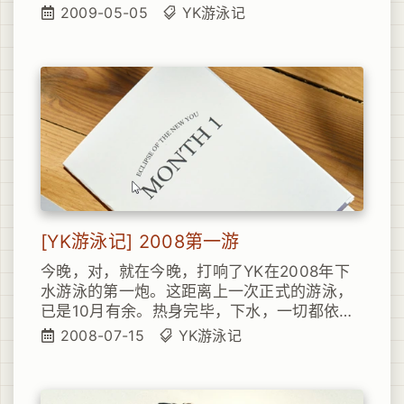
不已，但同时，心里那股情绪得以片刻的宣泄
2009-05-05
YK游泳记
[YK游泳记] 2008第一游
今晚，对，就在今晚，打响了YK在2008年下
水游泳的第一炮。这距离上一次正式的游泳，
已是10月有余。热身完毕，下水，一切都依然
是如此的熟悉和自然，嘿吃嘿吃的就游上了，
2008-07-15
YK游泳记
今晚水中奔驰了一个半小时，前后狂奔了1000
来米（10几个来回），木办法，很久没有水上
运动了，体力还是有待恢复，不过总体还是不