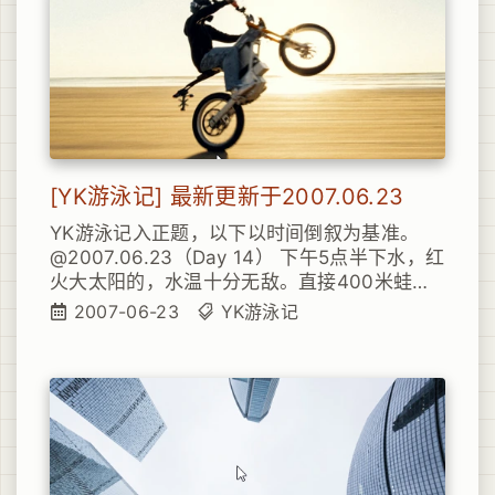
错的。
[YK游泳记] 最新更新于2007.06.23
YK游泳记入正题，以下以时间倒叙为基准。
@2007.06.23（Day 14） 下午5点半下水，红
火大太阳的，水温十分无敌。直接400米蛙
泳，不带一点累。今天顺带练习了一下仰泳，
2007-06-23
YK游泳记
前后两次25米（第一次浅水区25米，第二次深
水区回游时25米），略有进步，至少踏水和挥
手摆臂比较连贯，呼吸也无大问题。目前依然
有少许心理障碍，不敢游玩全程50米（等过些
日子熟练之后再尝试吧，安全第一）。