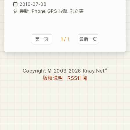
时间，公司同事给推荐了凯立德。相信广大车
2010-07-08
友对于凯立德这个品牌，绝对不会陌生，作为
尝新
iPhone
GPS
导航
凯立德
中国本土著名导航软件厂商，这个品牌有着绝
对的号召力。
第一页
1 / 1
最后一页
®
Copyright © 2003-2026 Knay.Net
版权说明
RSS订阅