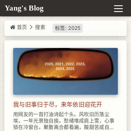
Yang's Blog
首页
搜索
标签: 2025
我与旧事归于尽，来年依旧迎花开
用网友的一首打油诗起个头。风吹旧历落尘
埃，一年光景独自挨。愁绪堆成肩上雪，心事
锁在冷窗台。聚散离合都看遍，酸甜苦咸自己