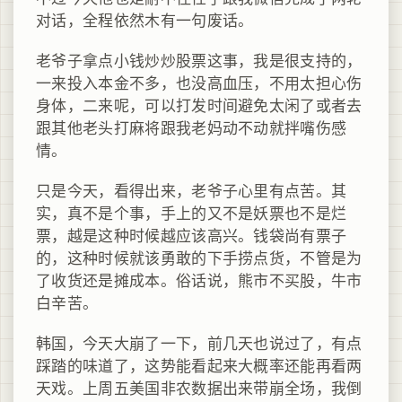
对话，全程依然木有一句废话。
老爷子拿点小钱炒炒股票这事，我是很支持的，
一来投入本金不多，也没高血压，不用太担心伤
身体，二来呢，可以打发时间避免太闲了或者去
跟其他老头打麻将跟我老妈动不动就拌嘴伤感
情。
只是今天，看得出来，老爷子心里有点苦。其
实，真不是个事，手上的又不是妖票也不是烂
票，越是这种时候越应该高兴。钱袋尚有票子
的，这种时候就该勇敢的下手捞点货，不管是为
了收货还是摊成本。俗话说，熊市不买股，牛市
白辛苦。
韩国，今天大崩了一下，前几天也说过了，有点
踩踏的味道了，这势能看起来大概率还能再看两
天戏。上周五美国非农数据出来带崩全场，我倒