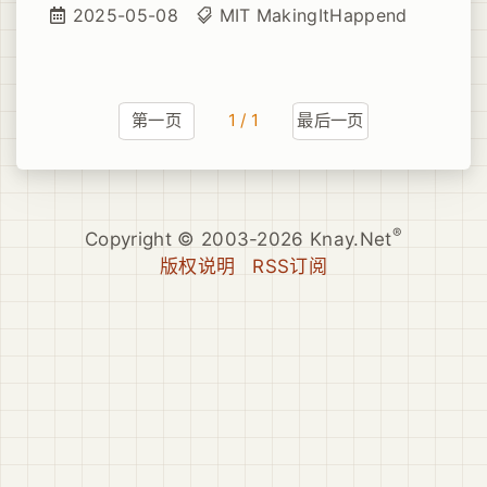
做断舍离，翻出了一些很古早的物件，比如图1
2025-05-08
MIT
MakingItHappend
图2，Making it happen这句话的来源其实就
是这家我大学毕业后入职的第一家公司（NCS
新电信息科技）的企业文化slogan（原话是
making IT happen，我做了IT一词的大小写改
第一页
1 / 1
最后一页
动），当时是新加坡电信全资子公司，中国总
部在苏州。依然还记得当时在西安参加公司招
聘面试的情景，笔试全英文，复试官如果我没
有记错的话是从新加坡总部过来的，中文+英
文，整个过程相当的职业化，这是我第一次亲
®
Copyright © 2003-2026 Knay.Net
身经历与外企接触，感观相当不错。作为非计
版权说明
RSS订阅
算机专业科班出身的我，感谢学生阶段一直把
英语抓得比较紧，当然也是上天垂青，拿到了
这个offer。入职第一天就喜欢上了这句话，确
实是很契合当时那个初出茅庐、能怼天怼地的
小嫩头青男生的心境。虽然在苏州没有呆多久
就直接到了深圳入职了腾讯，但依然感激在
NCS的那段日子，后续一直持续至今的很多职
场习惯和技能都学自或启蒙于这里（后来在腾
讯的很多年里，周1到周4没有特别的原因的话