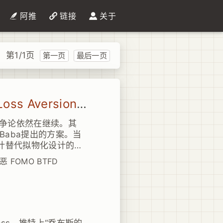
阿推
链接
关于
第1/1页
第一页
最后一页
Liquid Glass争议：损失厌恶（Loss Aversion）与害怕错过（FOMO）
讽和争论依然在继续。其
aba提出的方案。当
设计替代拟物化设计的时
接受了扁平化。相信大
恶
FOMO
BTFD
的扁平化一样。
ass，推特上“乔布斯的