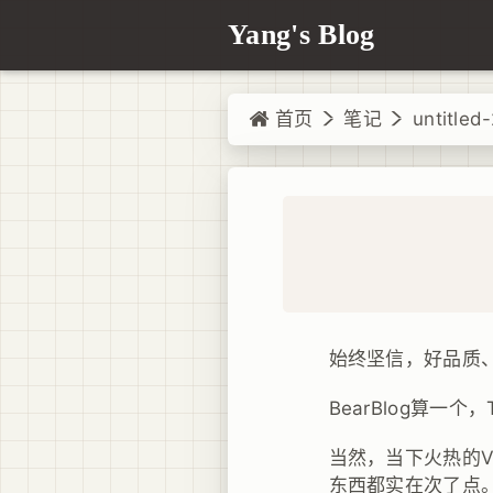
Yang's Blog
首页
笔记
untitled
始终坚信，好品质
BearBlog算一个，
当然，当下火热的V
东西都实在次了点